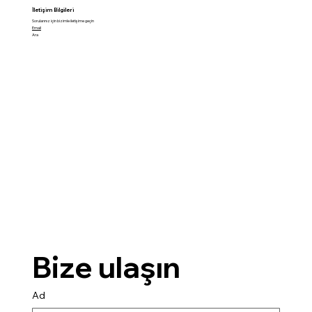
İletişim Bilgileri
Sorularınız için bizimle iletişime geçin
Email
Ara
Bize ulaşın
Ad